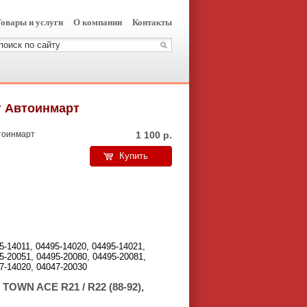
овары и услуги
О компании
Контакты
т Автоинмарт
тоинмарт
1 100
р.
Купить
5-14011, 04495-14020, 04495-14021,
5-20051, 04495-20080, 04495-20081,
7-14020, 04047-20030
TOWN ACE R21 / R22 (88-92),