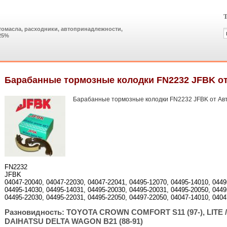
Т
томасла, расходники, автопринадлежности,
25%
Барабанные тормозные колодки FN2232 JFBK о
Барабанные тормозные колодки FN2232 JFBK от Ав
FN2232
JFBK
04047-20040, 04047-22030, 04047-22041, 04495-12070, 04495-14010, 0449
04495-14030, 04495-14031, 04495-20030, 04495-20031, 04495-20050, 0449
04495-22030, 04495-22031, 04495-22050, 04497-22050, 04047-14010, 0404
Разновидность: TOYOTA CROWN COMFORT S11 (97-), LITE / 
DAIHATSU DELTA WAGON B21 (88-91)