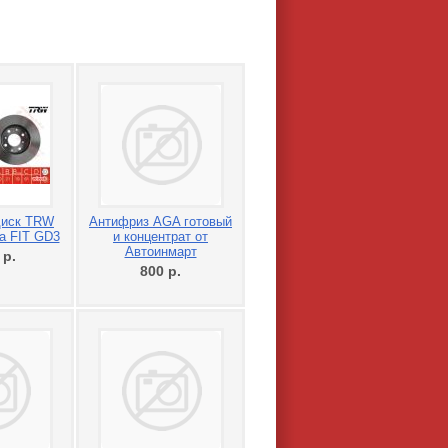
диск TRW
Антифриз AGA готовый
a FIT GD3
и концентрат от
Автоинмарт
0
р.
800
р.